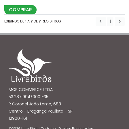
COMPRAR
1
EXIBINDO DE
1
A
7
DE
7
REGISTROS
MCP COMMERCE LTDA
53.287.994/0001-35
R Coronel João Leme, 688
Centro - Bragança Paulista - SP
12900-161
©2026 Livre Birds | Todos os Direitos Reservados