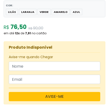
COR:
LILÁS
LARANJA
VERDE
AMARELO
AZUL
76,50
R$
90,00
R$
em até
12
x
de
7,91
no cartão
Produto Indisponível
Avise-me quando Chegar
AVISE-ME