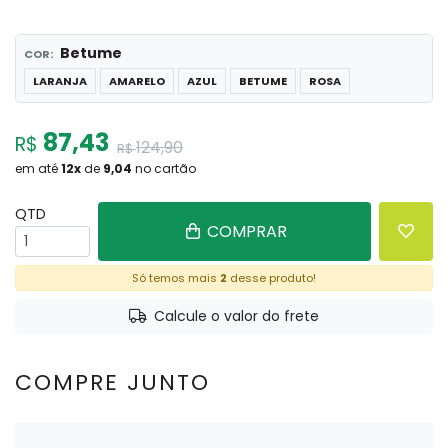
Betume
COR:
LARANJA
AMARELO
AZUL
BETUME
ROSA
87,43
R$
124,90
R$
em até
12
x
de
9,04
no cartão
QTD
COMPRAR
Só temos mais
2
desse produto!
Calcule o valor do frete
COMPRE JUNTO